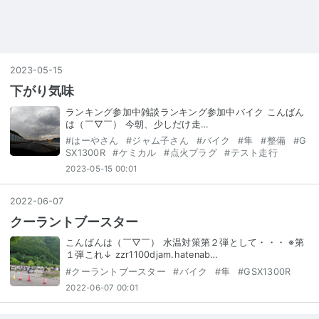
2023
-
05
-
15
下がり気味
ランキング参加中雑談ランキング参加中バイク こんばん
は（￣▽￣） 今朝、少しだけ走…
#
はーやさん
#
ジャム子さん
#
バイク
#
隼
#
整備
#
G
SX1300R
#
ケミカル
#
点火プラグ
#
テスト走行
2023-05-15 00:01
2022
-
06
-
07
クーラントブースター
こんばんは（￣▽￣） 水温対策第２弾として・・・ ※第
１弾これ↓ zzr1100djam.hatenab…
#
クーラントブースター
#
バイク
#
隼
#
GSX1300R
2022-06-07 00:01